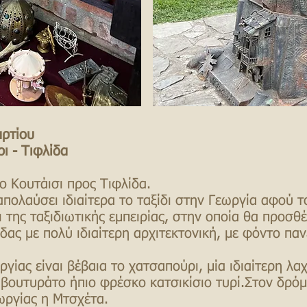
ρτίου
ι - Τιφλίδα​
 Κουτάισι προς Τιφλίδα.
πολαύσει ιδιαίτερα το ταξίδι στην Γεωργία αφού τ
ι της ταξιδιωτικής εμπειρίας, στην οποία θα προσ
δας με πολύ ιδιαίτερη αρχιτεκτονική, με φόντο πα
γίας είναι βέβαια το χατσαπούρι, μία ιδιαίτερη λα
 βουτυράτο ήπιο φρέσκο κατσικίσιο τυρί.Στον δρόμ
ωργίας η Μτσχέτα.