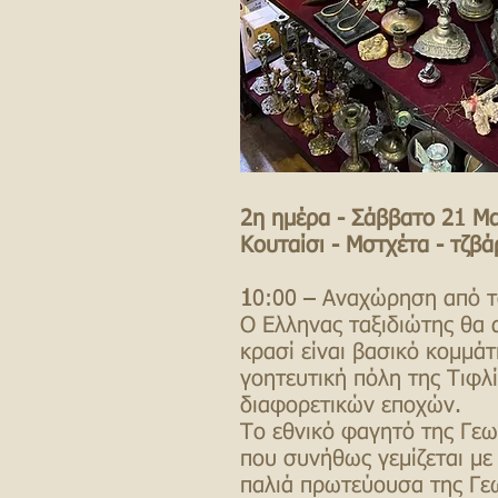
2η ημέρα - Σάββατο 21
Μα
Κουταίσι - Μστχέτα - τζβάρ
1
0:00 – Αναχώρηση από το
Ο Ελληνας ταξιδιώτης θα α
κρασί είναι βασικό κομμάτ
γοητευτική πόλη της Τιφλί
διαφορετικών εποχών.
Τ
ο εθνικό φαγητό της Γεωρ
που συνήθως γεμίζεται με
παλιά πρωτεύουσα της Γε