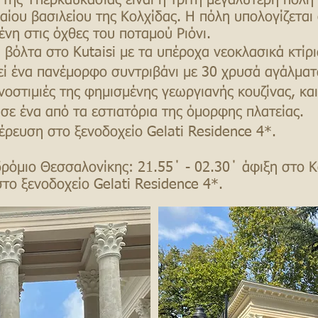
ς της Υπερκαυκασίας είναι η τρίτη μεγαλύτερη πόλη
ου βασιλείου της Κολχίδας. Η πόλη υπολογίζεται 
σμένη στις όχθες του ποταμού Ριόνι.
 βόλτα στο Kutaisi με τα υπέροχα νεοκλασικά κτίρι
εί ένα πανέμορφο συντριβάνι με 30 χρυσά αγάλματα
οστιμιές της φημισμένης γεωργιανής κουζίνας, και 
σε ένα από τα εστιατόρια της όμορφης πλατείας.
έρευση στο ξενοδοχείο Gelati Residence 4*.
ρόμιο Θεσσαλονίκης: 21.55΄ - 02.30΄ άφιξη στο Κ
στο ξενοδοχείο Gelati Residence 4*.