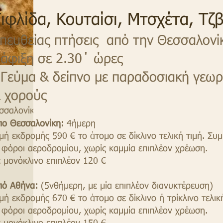
ιφλίδα, Κουταίσι, Μτσχέτα, Τζβ
πευθείας πτήσεις από την Θεσσαλονί
 άφιξη σε 2.30΄ ώρες
 Γεύμα & δείπνο με παραδοσιακή γεωρ
 χορούς
σσαλονίκη
πο Θεσσαλονίκη:
4ήμερη
ιμή εκδρομής 590 € το ἀτομο σε δίκλινο τελική τιμή. Συ
ι φόροι αεροδρομίου, χωρίς καμμία επιπλέον χρέωση.
ε μονόκλινο επιπλέον 120 €
πό Αθήνα:
(5νθήμερη, με μία επιπλέον διανυκτέρευση)
ιμή εκδρομής 670 € το ἀτομο σε δίκλινο ή τρίκλινο τελικ
ι φόροι αεροδρομίου, χωρίς καμμία επιπλέον χρέωση.