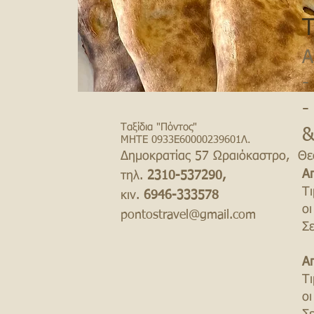
Τ
Α
-
-
Ταξίδια "Πόντος"
&
ΜΗΤΕ 0933Ε60000239601Λ.
Δημοκρατίας 57 Ωραιόκαστρο, Θε
Α
τηλ.
2310-537290,
Τ
κιν.
6946-333578
ο
pontostravel@gmail.com
Σ
Α
Τ
ο