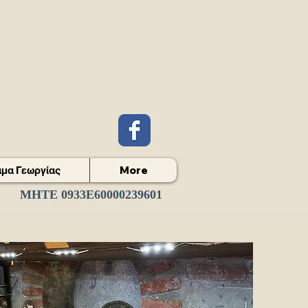
μα Γεωργίας
More
ΜΗΤΕ 0933Ε60000239601