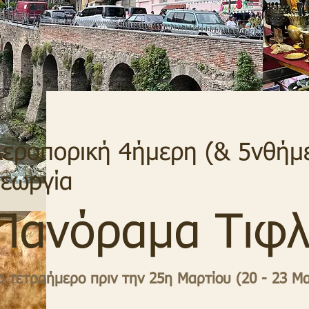
Αεροπορική 4ήμερη (& 5νθήμ
Γεωργία
Πανόραμα Τιφλ
ο τετραήμερο πριν την 25η Μαρτίου (20 - 23 Μ