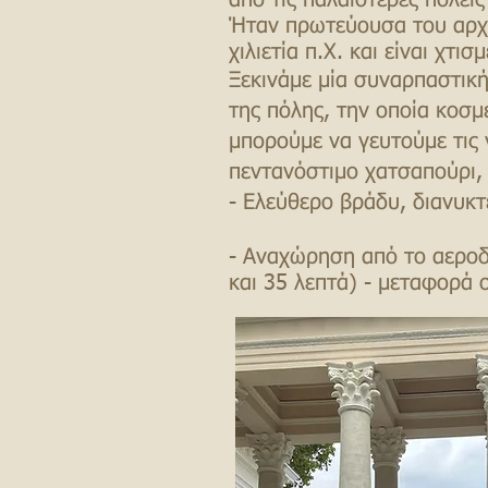
από τις παλαιότερες πόλει
Ήταν πρωτεύουσα του αρχαί
χιλιετία π.Χ. και είναι χτι
Ξεκινάμε μία συναρπαστική
της πόλης, την οποία κοσμ
μπορούμε να γευτούμε τις ν
πεντανόστιμο χατσαπούρι, 
- Ελεύθερο βράδυ, διανυκτ
- Αναχώρηση από το αεροδ
και 35 λεπτά) - μεταφορά 