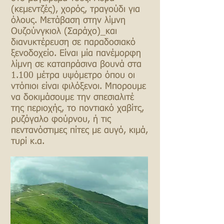
(κεμεντζές), χορός, τραγούδι για
όλους. Μετάβαση στην λίμνη
Ουζούνγκιολ (Σαράχο)_και
διανυκτέρευση σε παραδοσιακό
ξενοδοχείο. Είναι μία πανέμορφη
λίμνη σε καταπράσινα βουνά στα
1.100 μέτρα υψόμετρο όπου οι
ντόπιοι είναι φιλόξενοι. Μπορουμε
να δοκιμάσουμε την σπεσιαλιτέ
της περιοχής, το ποντιακό χαβίτς,
ρυζόγαλο φούρνου, ή τις
πεντανόστιμες πίτες με αυγό, κιμά,
τυρί κ.α.