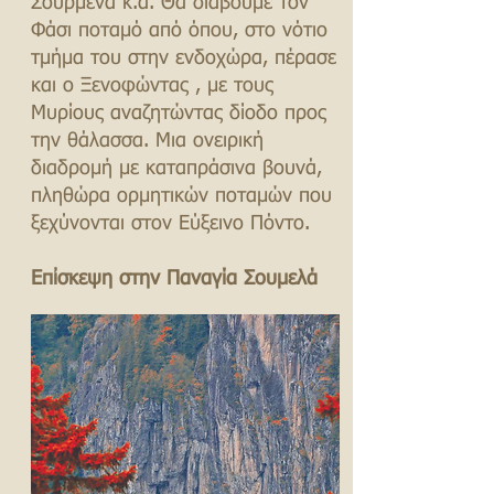
Σούρμενα κ.α. Θα διαβούμε τον
Φάσι ποταμό από όπου, στο νότιο
τμήμα του στην ενδοχώρα, πέρασε
και ο Ξενοφώντας , με τους
Μυρίους αναζητώντας δίοδο προς
την θάλασσα. Μια ονειρική
διαδρομή με καταπράσινα βουνά,
πληθώρα ορμητικών ποταμών που
ξεχύνονται στον Εύξεινο Πόντο.
Επἰσκεψη στην Παναγία Σουμελά