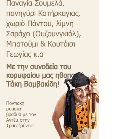
Παναγία Σουμελά,
πανηγύρι Κατήρκαγιας,
χωριό Πόντου, λίμνη
Σαράχο (Ουζουνγκιόλ),
Μπατούμι & Κουτάισι
Γεωγίας κ.α
Με την συνοδεία του
κορυφαίου μας ηθοποιού
Τάκη Βαμβακίδη!
Ποντιακή
μουσική
βραδυά με τον
Αντέμ στην
Τραπεζούντα!