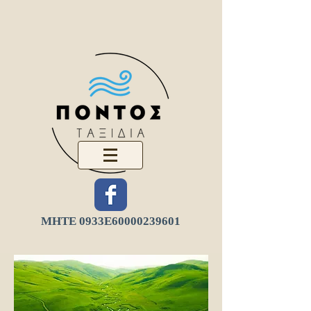
ΜΗΤΕ 0933Ε
60000239601