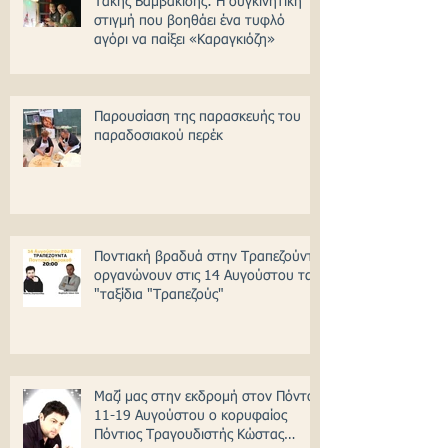
Τάκης Βαμβακίδης: H συγκινητική
στιγμή που βοηθάει ένα τυφλό
αγόρι να παίξει «Καραγκιόζη»
Παρουσίαση της παρασκευής του
παραδοσιακού περέκ
Ποντιακή βραδυά στην Τραπεζούντα
οργανώνουν στις 14 Αυγούστου τα
"ταξίδια "Τραπεζούς"
Μαζί μας στην εκδρομή στον Πόντο
11-19 Αυγούστου ο κορυφαίος
Πόντιος Τραγουδιστής Κώστας