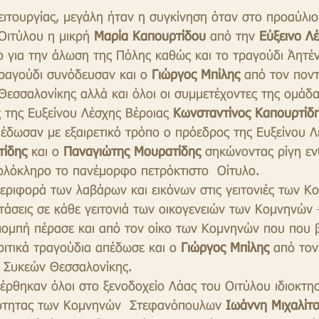
ειτουργίας, μεγάλη ήταν η συγκίνηση όταν στο προαύλιο 
Οιτύλου η μικρή 
Μαρία Καπουρτίδου
 από την 
Εύξεινο Λ
ο για την άλωση της Πόλης καθώς και το τραγούδι Ἀητέν
ραγούδι συνόδευσαν και ο 
Γιώργος Μπίλης 
από τον ποντ
Θεσσαλονίκης αλλά και όλοι οι συμμετέχοντες της ομάδα
της Ευξείνου Λέσχης Βέροιας 
Κωνσταντίνος Καπουρτίδ
έδωσαν με εξαιρετικό τρόπο ο πρόεδρος της Ευξείνου Λ
ίδης 
και ο 
Παναγιώτης Μουρατίδης
 σηκώνοντας ρίγη ε
ολόκληρο το πανέμορφο πετρόκτιστο  Οίτυλο.
ριφορά των λαβάρων και εικόνων στις γειτονιές των Κ
στάσεις σε κάθε γειτονιά των οικογενειών των Κομνηνών 
ομπή πέρασε και από τον οίκο των Κομνηνών που που β
ιτικά τραγούδια απέδωσε και ο 
Γιώργος Μπίλης
 από τον
- Συκεών Θεσσαλονίκης.
έρθηκαν όλοι στο ξενοδοχείο Λάας του Οιτύλου ιδιοκτησ
ότητας των Κομνηνών  Στεφανόπουλων 
Ιωάννη Μιχαλίτ