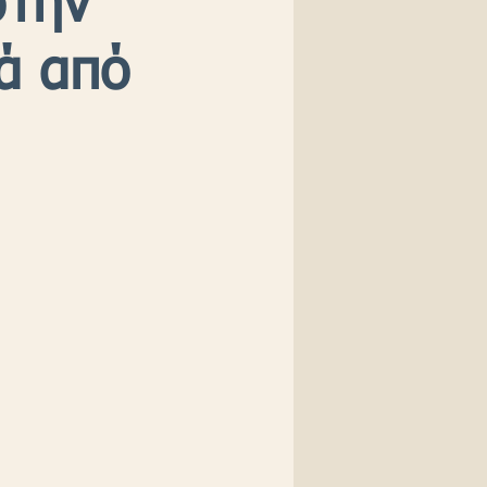
στην
ά από