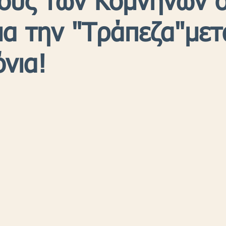
ους των Κομνηνών 
ια την "Τράπεζα"μετ
νια!