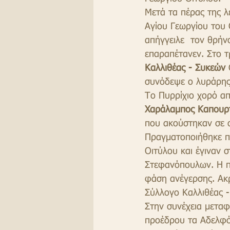
Μετά τα πέρας της λ
Αγίου Γεωργίου του 
απήγγειλε  τον θρήν
επαραπέτανεν. Στο τ
Καλλιθέας - Συκεών
 
συνόδεψε ο λυράρης 
Το Πυρρίχιο χορό απ
Χαράλαμπος Καπουρτ
που ακούστηκαν σε 
Πραγματοποιήθηκε πε
Οιτύλου και έγιναν 
Στεφανόπουλων. Η π
φάση ανέγερσης. Ακρ
Σύλλογο Καλλιθέας 
Στην συνέχεια μεταφ
προέδρου τα Αδελφ