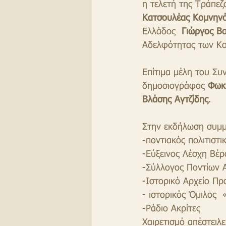
η τελετή της Τράπεζ
Κατσουλέας Κομνην
Ελλάδος  
Γιώργος Β
Αδελφότητας των Κ
Επίτιμα μέλη του Σ
δημοσιογράφος
 Φωκ
Βλάσης Αγτζίδης
.
Στην εκδήλωση συμμ
-ποντιακός πολιτιστ
-Εύξεινος Λέσχη Βέρ
-Σύλλογος Ποντίων 
-Ιστορικό Αρχείο Π
- ιστορικός Όμιλος
-Ράδιο Ακρίτες
Χαιρετισμό απέστειλ