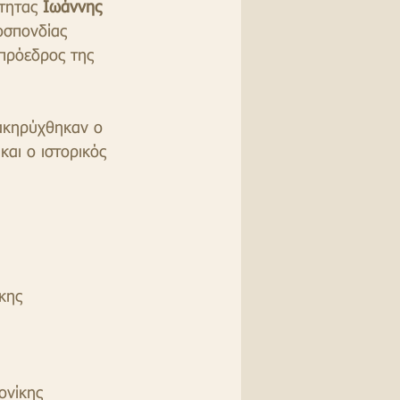
τητας 
Ιωάννης 
οσπονδίας 
πρόεδρος της 
ακηρύχθηκαν ο 
 και ο ιστορικός 
κης
ονίκης