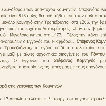
 του Συνδέσμου των απανταχού Κομνηνών  Στεφανόπουλω
οποία είναι 818 ετών, θεσμοθετήθηκε από τον πρώτο αυ
 μεγάλο Κομνηνό στην Τραπεζούντα  στα 1205, την έφε
νός υιός του εσχάτου Αυτοκράτορος  «Πόντου, Ιβηρίας 
ίδ   Μεγαλοκομνηνού στα 1472,   Τέλος την  κάνει  επ
ανόπουλων ο Εγγονός του Νικηφόρου,  
Στέφανος Κομν
ς 
Τραπεζούντος
, το όγδοο παιδί του τελευταίου αυτ
γει μαζί με άλλες αρχοντικές οικογένειες του 
Πόντου
ροντας. Ο Εγγονός του 
Στέφανος Κομνηνός
συνεχίζεται η ιστορία ως τις μέρες μας με τους απογόνου
φορά στις γειτονιές των Κομνηνών
ς 17 Απριλίου τελέστηκε  λειτουργία στον γραφική εκκλ