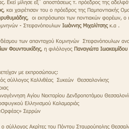
ας. Εκεί μίλησε εξ΄ αποστάσεως τ. πρόεδρος της αδελφό
ός
, και χαιρέτισαν του ο πρόεδρος της Παμποντιακής Ομ
αρυθυμιάδης
,  οι εκπρόσωποι των ποντιακών φορέων, ο 
ομνηνών - Στεφανόπουλων 
Ιωάννης Μιχαλίτσης
 κ.α .
υνδέσμου των απανταχού Κομνηνών  Στεφανόπουλων αν
ίων Φουντουκίδης
, η φιλόλογος 
Παναγιώτα Ιωακειμίδου
ετείχαν με εκπροσώπους:
ικός σύλλογος Καλλιθέας  Συκεών  Θεσσαλονίκης
οιας
Αναγέννηση Αγίου Νεκταρίου Δενδροποτάμου Θεσσαλονί
ροσφυγικού Ελληνισμού Καλαμαριάς
  «Ορφέας» Σερρών
ε ο σύλλογος Ακρίτες του Πόντου Σταυρούπολης Θεσσαλ