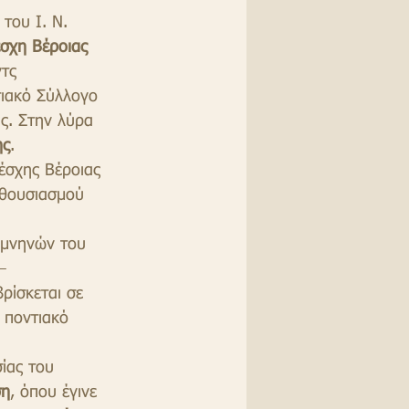
του Ι. Ν. 
έσχη Βέροιας
τς 
ιακό Σύλλογο 
ς. Στην λύρα 
ης
.
έσχης Βέροιας 
νθουσιασμού 
ομνηνών του 
– 
ρίσκεται σε 
 ποντιακό 
ίας του 
ση
, όπου έγινε 