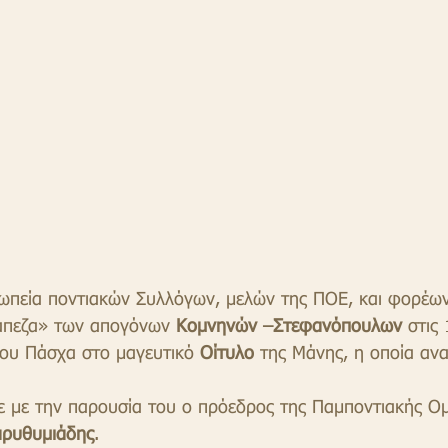
ωπεία ποντιακών Συλλόγων, μελών της ΠΟΕ, και φορέων
άπεζα» των απογόνων 
Κομνηνών –Στεφανόπουλων
 στις
του Πάσχα στο μαγευτικό
 Οίτυλο
 της Μάνης, η οποία ανα
ε με την παρουσία του ο πρόεδρος της Παμποντιακής Ο
αρυθυμιάδης
.