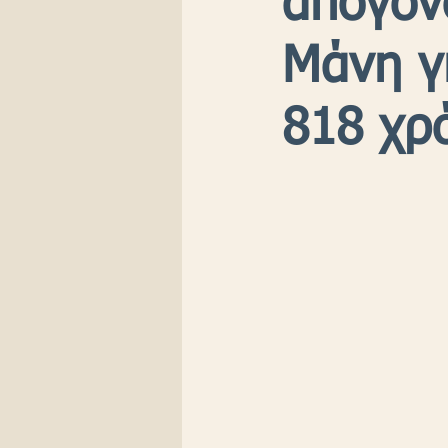
απογόν
Μάνη γ
818 χρό