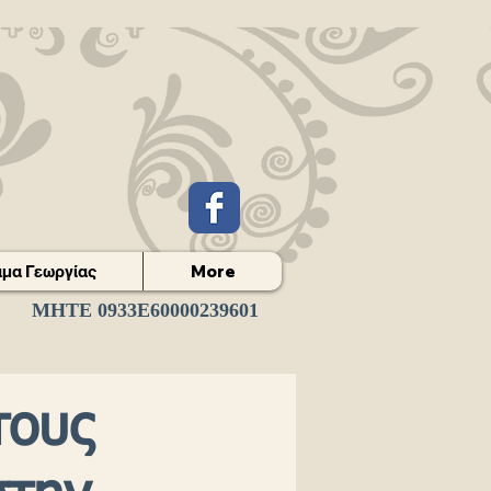
μα Γεωργίας
More
ΜΗΤΕ 0933Ε60000239601
τους