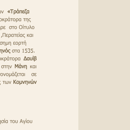
ν  
«Τράπεζα  
τοκράτορα της 
ρε  στο Οίτυλο 
,Περατείας και 
ίσημη εορτή 
ηνός
 στα 1535. 
οκράτορα 
Δαυίβ 
 στην 
Μάνη
 και 
 μετονομάζεται σε 
ς των 
Κομνηνών 
ησία του Αγίου 