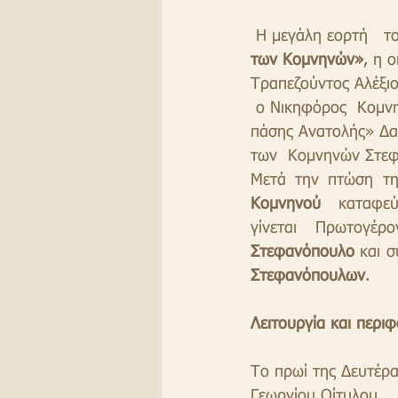
 Η μεγάλη εορτή  
των Κομνηνών»
, η 
Τραπεζούντος Αλέξιο
 ο Νικηφόρος  Κομνη
πάσης Ανατολής» Δαυ
των  Κομνηνών Στεφ
Μετά την πτώση τη
Κομνηνού 
 καταφεύ
γίνεται Πρωτογέ
Στεφανόπουλο
 και 
Στεφανόπουλων
.
Λειτουργία και περι
Το πρωί της Δευτέρα
Γεωργίου Οίτυλου.