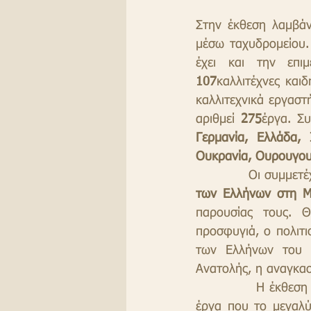
Στην έκθεση λαμβάνο
μέσω ταχυδρομείου.
107
καλλιτέχνες και
καλλιτεχνικά εργαστ
αριθμεί
 275
έργα. Σ
Γερμανία, Ελλάδα, 
Ουκρανία, Ουρουγου
            
των Ελλήνων στη Μ
παρουσίας τους. Θ
προσφυγιά, ο πολιτι
των Ελλήνων του Π
Ανατολής, η αναγκασ
            Η έκθεση περιλαμβάνει κάποια έργα card postal, ενώ στην πλειοψηφία τους είναι 
έργα που το μεγαλύ