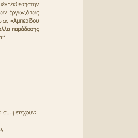
ένηέκθεσηστην 
ων έργων,όπως 
ριας
 «Αμπερίδου 
λλο παράδοσης 
τή.
α συμμετέχουν:
ο, 