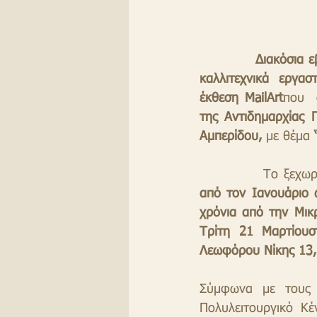
Διακόσια ε
καλλιτεχνικά  εργασ
έκθεση MailArt
που  
της Αντιδημαρχίας 
Αμπερίδου,
 με θέμα 
          
από τον Ιανουάριο 
χρόνια από την Μικ
Τρίτη 21 Μαρτίουστ
Λεωφόρου Νίκης 13,
Σύμφωνα με τους δ
Πολυλειτουργικό Κέ