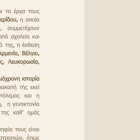
ν τα έργα τους 
ερίδου,
 η οποία 
έχει και την επιμέλεια της συλλογής και παρουσίασης των έργων, συμμετέχουν 
από σχολεία και 
 της, η έκθεση 
ρμενία, Βέλγιο, 
, Λευκορωσία, 
λιόχρονη ιστορία 
ιακοπή τής εκεί 
πόλεμος και η 
  η γενοκτονία 
της καθ’ ημάς 
οτροπιών, όπως 