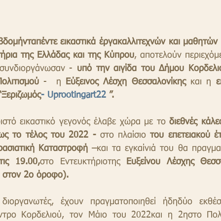
βδομήνταπέντε εικαστικά έργακαλλιτεχνών και μαθητών α
τήρια της Ελλάδας και της Κύπρου
, αποτελούν περιεχόμ
συνδιοργάνωσαν - 
υπό την αιγίδα του Δήμου Κορδελι
Πολιτισμού
 -  η 
Εύξεινος Λέσχη Θεσσαλονίκης
 και η 
ε
“Ξεριζωμός
- Uprootingart22 
”.
  Το ξεχωριστό εικαστικό γεγονός έλαβε χώρα με το 
διεθνές κάλε
ως το τέλος του 2022 -
 στο πλαίσιο 
του επετειακού έτ
ρασιατική Καταστροφή –
ις 19.00,
στο Εντευκτήριοτης 
Ευξείνου Λέσχης Θεσσα
 στον 2ο όροφο).
ιοργανωτές, έχουν πραγματοποιηθεί ήδηδύο εκθέσ
ντρο Κορδελιού, τον Μάιο του 2022και η 2ηστο Πολιτ