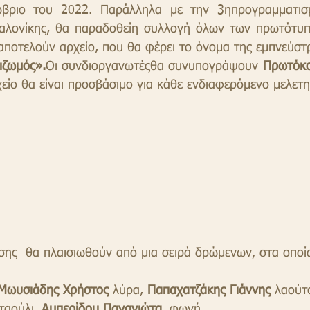
βριο του 2022. Παράλληλα με την 3ηπρογραμματισμ
αλονίκης, θα παραδοθείη συλλογή όλων των πρωτότυπ
 αποτελούν αρχείο, που θα φέρει το όνομα της εμπνεύστ
ιζωμός».
Οι συνδιοργανωτέςθα συνυπογράψουν 
Πρωτόκο
χείο θα είναι προσβάσιμο για κάθε ενδιαφερόμενο μελετη
εσης  θα πλαισιωθούν από μια σειρά δρώμενων, στα οποί
Μωυσιάδης Χρήστος
 λύρα, 
Παπαχατζάκης Γιάννης
 λαούτ
ταούλι, 
Αμπερίδου Παναγιώτα
, φωνή 