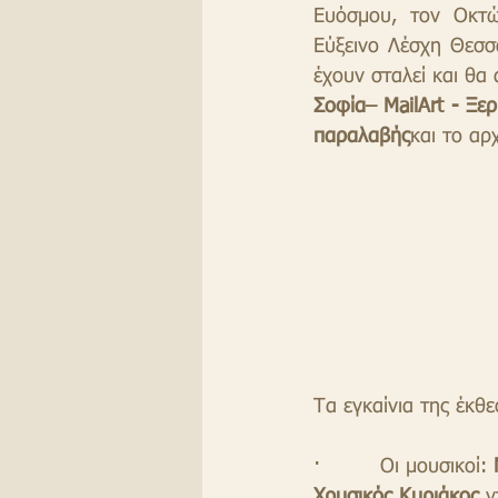
Ευόσμου, τον Οκτώ
Εύξεινο Λέσχη Θεσσ
έχουν σταλεί και θα
Σοφία– MailArt - Ξερ
παραλαβής
και το αρ
Τα εγκαίνια της έκθ
·         Οι μουσικοί: 
Χρυσικός Κυριάκος
 ν