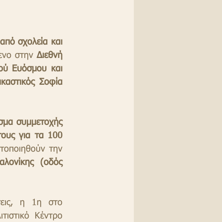
πό σχολεία και 
ενο στην
 Διεθνή 
ού Ευόσμου και 
ικαστικός Σοφία 
σμα συμμετοχής 
ους για τα 100 
και τα εγκαίνιά του θα πραγματοποιηθούν την 
λονίκης (οδός 
εις, η 1η στο 
ιστικό Κέντρο 