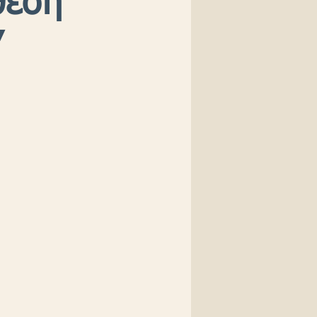
θεση
”