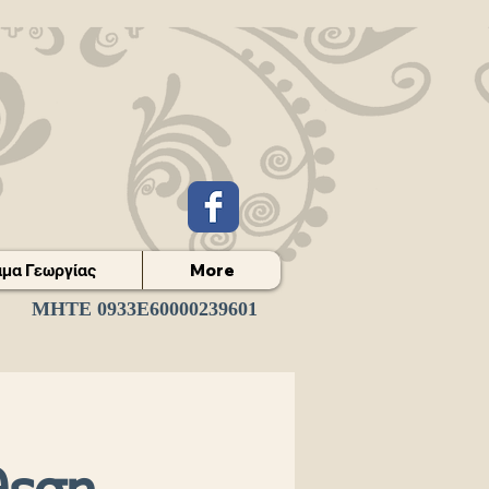
μα Γεωργίας
More
ΜΗΤΕ 0933Ε60000239601