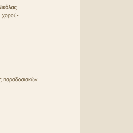
Νικόλας      
  χορού-
 παραδοσιακών 