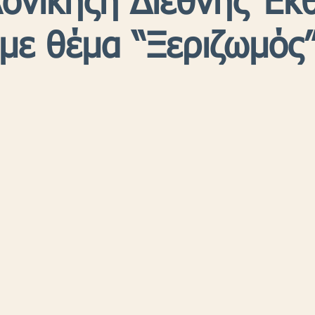
ονίκηςη Διεθνής Έκ
 με θέμα “Ξεριζωμός