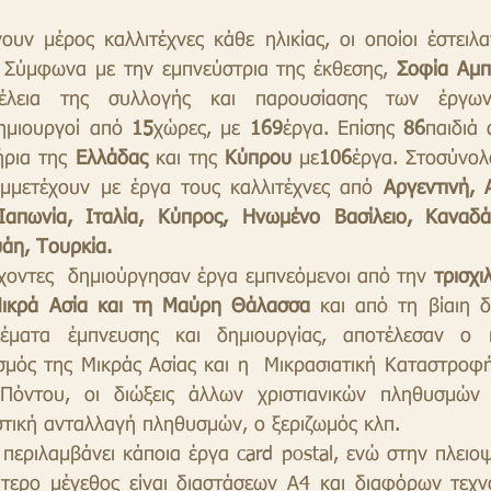
υν μέρος καλλιτέχνες κάθε ηλικίας, οι οποίοι έστειλα
 Σύμφωνα με την εμπνεύστρια της έκθεσης, 
Σοφία Αμπ
δημιουργοί από
 15
χώρες, με
 169
έργα. Επίσης 
86
παιδιά 
ήρια της 
Ελλάδας
 και της 
Κύπρου
 με
106
έργα. Στοσύνολό
υμμετέχουν με έργα τους καλλιτέχνες από 
Αργεντινή, Α
Ιαπωνία, Ιταλία, Κύπρος, Ηνωμένο Βασίλειο, Καναδάς
άη, Τουρκία.
Οι συμμετέχοντες  δημιούργησαν έργα εμπνεόμενοι από την 
τρισχι
ικρά Ασία και τη Μαύρη Θάλασσα
 και από τη βίαιη δ
έματα έμπνευσης και δημιουργίας, αποτέλεσαν ο 
σμός της Μικράς Ασίας και η  Μικρασιατική Καταστροφή,
όντου, οι διώξεις άλλων χριστιανικών πληθυσμών 
τική ανταλλαγή πληθυσμών, ο ξεριζωμός κλπ.
τερο μέγεθος είναι διαστάσεων Α4 και διαφόρων τεχν