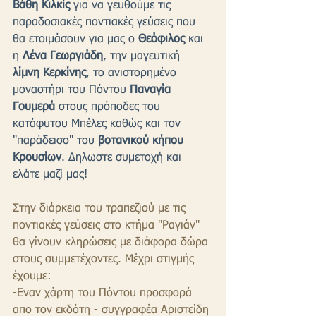
Βάθη Κιλκίς
 για να γευθούμε τις 
παραδοσιακές ποντιακές γεύσεις που 
θα ετοιμάσουν για μας ο 
Θεόφιλος
 και 
η 
Λένα Γεωργιάδη
, την μαγευτική 
λίμνη Κερκίνης
, το ανιστορημένο 
μοναστήρι του Πόντου 
Παναγία 
Γουμερά
 στους πρόποδες του 
κατάφυτου Μπέλες καθώς και τον 
"παράδεισο" του 
βοτανικού κήπου 
Κρουσίων
. Δηλωστε συμετοχή και 
ελάτε μαζί μας!
Στην διάρκεια του τραπεζιού με τις 
ποντιακές γεύσεις στο κτήμα "Ραγιάν" 
θα γίνουν κληρώσεις με διάφορα δώρα 
στους συμμετέχοντες. Μέχρι στιγμής 
έχουμε:
-Εναν χάρτη του Πόντου προσφορά 
απο τον εκδότη - συγγραφέα Αριστείδη 