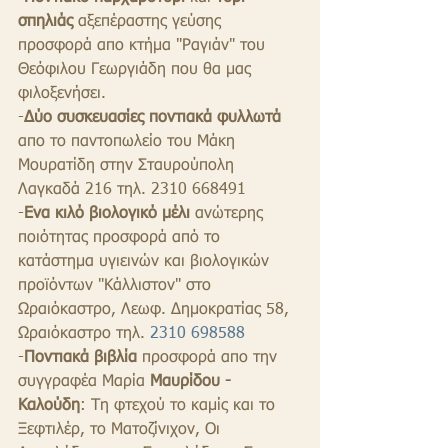
σπηλιάς
 αξεπέραστης γεύσης 
προσφορά απο κτήμα "Ραγιάν" του 
Θεόφιλου Γεωργιάδη που θα μας 
φιλοξενήσει.
-
Δύο συσκευασίες ποντιακά φυλλωτά 
απο το παντοπωλείο του Μάκη 
Μουρατίδη στην Σταυρούπολη 
Λαγκαδά 216 τηλ. 2310 668491
-
Ενα κιλό βιολογικό μέλι
 ανώτερης 
ποιότητας προσφορά από το 
κατάστημα υγιεινών και βιολογικών 
προϊόντων "Κάλλιστον" στο 
Ωραιόκαστρο, Λεωφ. Δημοκρατίας 58, 
Ωραιόκαστρο τηλ. 
2310 698588
-
Ποντιακά βιβλία
 προσφορά απο την 
συγγραφέα Μαρία
 Μαυρίδου - 
Καλούδη
: Τη φτεχού το καμίς και το 
Ξεφτιλέρ, το Ματοζίνιχον, Οι 