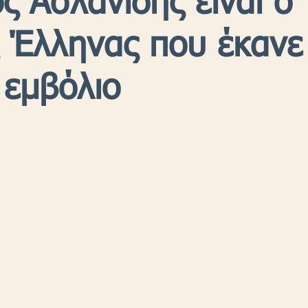
ς Ασλανίδης είναι ο
 Έλληνας που έκανε
 εμβόλιο