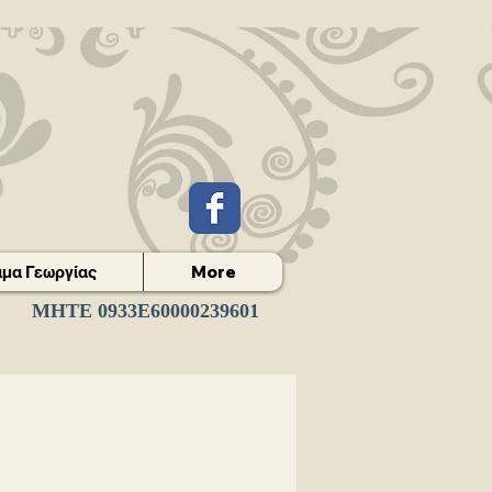
μα Γεωργίας
More
ΜΗΤΕ 0933Ε60000239601