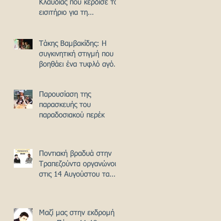
Κλαυδίας που κέρδισε το
εισιτήριο για τη
Eurovision
Τάκης Βαμβακίδης: H
συγκινητική στιγμή που
βοηθάει ένα τυφλό αγόρι
να παίξει «Καραγκιόζη»
Παρουσίαση της
παρασκευής του
παραδοσιακού περέκ
Ποντιακή βραδυά στην
Τραπεζούντα οργανώνουν
στις 14 Αυγούστου τα
"ταξίδια "Τραπεζούς"
Μαζί μας στην εκδρομή