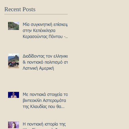
Recent Posts
Μία συγκινητική επίσκεψη
στην Κεπέκκλησα
Κερασούντας Πόντου -
από την Γιάννα Κιζιρίδου
Διαδίδοντας τον ελληνικό
& ποντιακό πολιτισμό στη
Λατινική Αμερική
Με ποντιακά στοιχεία το
βιντεοκλίπ Αστερομάτα
της Κλαυδίας που θα
εκπροσωπήσει την
Ελλάδα στη Γιουροβίζιον
Η ποντιακή ιστορία της