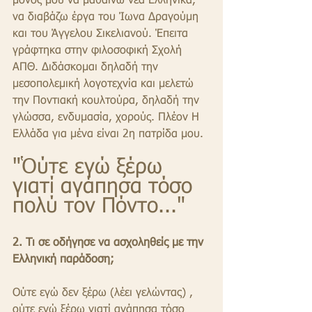
μόνος μου να μαθαίνω νέα Ελληνικά, 
να διαβάζω έργα του Ίωνα Δραγούμη 
και του Άγγελου Σικελιανού. Έπειτα 
γράφτηκα στην φιλοσοφική Σχολή 
ΑΠΘ. Διδάσκομαι δηλαδή την 
μεσοπολεμική λογοτεχνία και μελετώ 
την Ποντιακή κουλτούρα, δηλαδή την 
γλώσσα, ενδυμασία, χορούς. Πλέον Η 
Ελλάδα για μένα είναι 2η πατρίδα μου.
"Ὁύτε εγώ ξέρω 
γιατί αγάπησα τόσο 
πολύ τον Πόντο..."
2. Τι σε οδήγησε να ασχοληθείς με την 
Ελληνική παράδοση;
Ούτε εγώ δεν ξέρω (λέει γελώντας) , 
ούτε εγώ ξέρω γιατί αγάπησα τόσο 