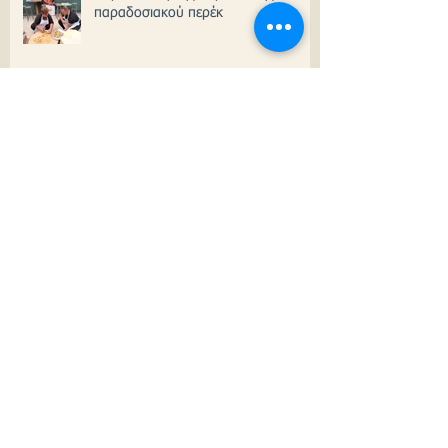
παραδοσιακού περέκ
Ποντιακή βραδυά στην Τραπεζούντα
οργανώνουν στις 14 Αυγούστου τα
"ταξίδια "Τραπεζούς"
Μαζί μας στην εκδρομή στον Πόντο
11-19 Αυγούστου ο κορυφαίος
Πόντιος Τραγουδιστής Κώστας
Ζαπουνίδης!
Αμεση ανάγκη "επιστράτευσης" του