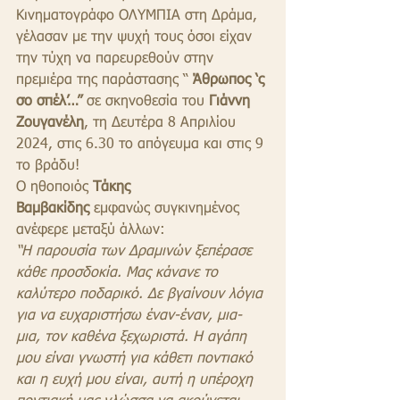
Κινηματογράφο ΟΛΥΜΠΙΑ στη Δράμα, 
γέλασαν με την ψυχή τους όσοι είχαν 
την τύχη να παρευρεθούν στην 
πρεμιέρα της παράστασης “ 
Άθρωπος ‘ς 
σο σπέλ’…”
 σε σκηνοθεσία του 
Γιάννη 
Ζουγανέλη
, τη Δευτέρα 8 Απριλίου 
2024, στις 6.30 το απόγευμα και στις 9 
το βράδυ!
Ο ηθοποιός 
Τάκης 
Βαμβακίδης
 εμφανώς συγκινημένος 
ανέφερε μεταξύ άλλων:
“Η παρουσία των Δραμινών ξεπέρασε 
κάθε προσδοκία. Μας κάνανε το 
καλύτερο ποδαρικό. Δε βγαίνουν λόγια 
για να ευχαριστήσω έναν-έναν, μια-
μια, τον καθένα ξεχωριστά. Η αγάπη 
μου είναι γνωστή για κάθετι ποντιακό 
και η ευχή μου είναι, αυτή η υπέροχη 