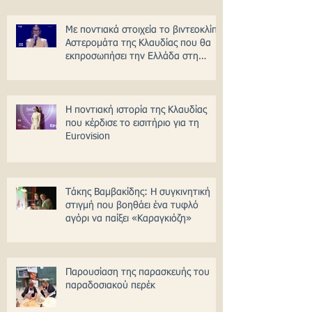
Με ποντιακά στοιχεία το βιντεοκλίπ
Αστερομάτα της Κλαυδίας που θα
εκπροσωπήσει την Ελλάδα στη
Γιουροβίζιον
Η ποντιακή ιστορία της Κλαυδίας
που κέρδισε το εισιτήριο για τη
Eurovision
Τάκης Βαμβακίδης: H συγκινητική
στιγμή που βοηθάει ένα τυφλό
αγόρι να παίξει «Καραγκιόζη»
Παρουσίαση της παρασκευής του
παραδοσιακού περέκ