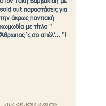
στον Τάκη Βαμβακίδη με
sold out παραστάσεις για
την άκρως ποντιακή
κωμωδία με τίτλο "
Άθρωπος ‘ς σο σπέλ’... "!
Σε μια κατάμεστη αίθουσα στον 