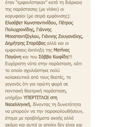
όταν “εμφανίστηκαν” κατά τη διάρκεια 
της παράστασης (με video) οι 
κορυφαίοι (με σειρά εμφάνισης): 
Ελισάβετ Κωνσταντινίδου, Πέτρος 
Πολυχρονίδης, Γιάννης 
Μποσταντζόγλου, Γιάννης Ζουγανέλης, 
Δημήτρης Σταρόβας
 αλλά και οι 
εμφανίσεις-έκπληξη της 
Ματίνας 
Παγώνη
 και του 
Σάββα Κωφίδη
!!!
Ευχάριστη νότα στην παράσταση, κάτι 
το οποίο σχολιάστηκε πολύ 
κολακευτικά από τους θεατές, το 
γεγονός ότι για πρώτη φορά σε 
ποντιακή θεατρική παράσταση, 
υπήρξαν 
ΥΠΕΡΤΙΤΛΟΙ στη 
Νεοελληνική
, δίνοντας τη δυνατότητα 
να μπορούν να την παρακολουθήσουν, 
άτομα με προβλήματα ακοής αλλά 
ακόμη και αυτοί οι οποίοι δεν είναι και 